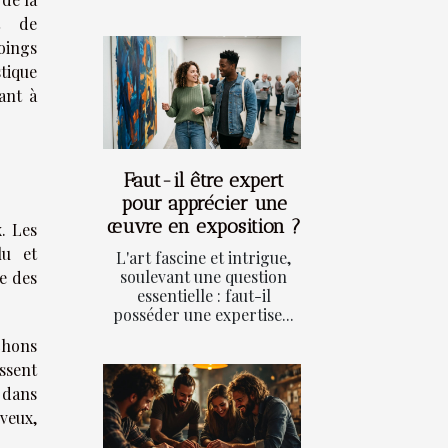
t de
oings
tique
ant à
Faut-il être expert
pour apprécier une
œuvre en exposition ?
. Les
lu et
L'art fascine et intrigue,
soulevant une question
e des
essentielle : faut-il
posséder une expertise...
rchons
ssent
 dans
veux,