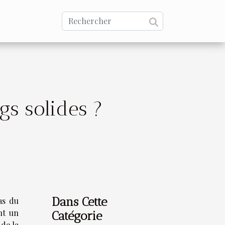
gs solides ?
Dans Cette
as du
nt un
Catégorie
 de la