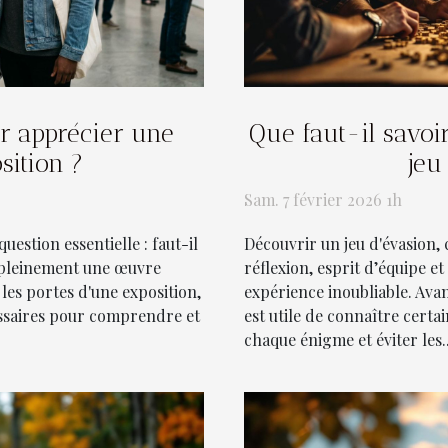
ur apprécier une
Que faut-il savoi
sition ?
jeu
Sam. 7 février 2026 1h
question essentielle : faut-il
Découvrir un jeu d'évasion,
 pleinement une œuvre
réflexion, esprit d’équipe e
les portes d'une exposition,
expérience inoubliable. Avan
essaires pour comprendre et
est utile de connaître certa
chaque énigme et éviter les..