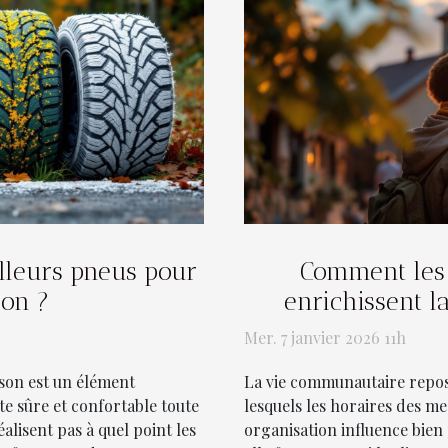
lleurs pneus pour
Comment les 
son ?
enrichissent l
Mer. 7 janvier 2026 11h
son est un élément
La vie communautaire repos
e sûre et confortable toute
lesquels les horaires des m
lisent pas à quel point les
organisation influence bien 