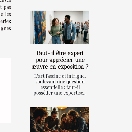
t pas
e les
eriez
ignes
Faut-il être expert
pour apprécier une
œuvre en exposition ?
L'art fascine et intrigue,
soulevant une question
essentielle : faut-il
posséder une expertise...