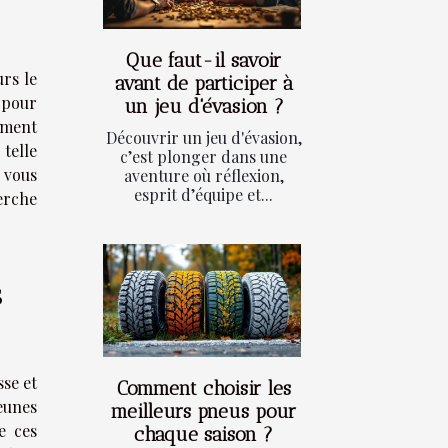
Que faut-il savoir
urs le
avant de participer à
 pour
un jeu d'évasion ?
lement
Découvrir un jeu d'évasion,
telle
c’est plonger dans une
 vous
aventure où réflexion,
esprit d’équipe et...
erche
s
sse et
Comment choisir les
eunes
meilleurs pneus pour
e ces
chaque saison ?