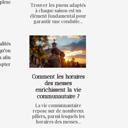
mplexe
Trouver les pneus adaptés
à chaque saison est un
élément fondamental pour
garantir une conduite...
lités
 qu’on
n afin
 opter
Comment les horaires
des messes
enrichissent la vie
communautaire ?
La vie communautaire
repose sur de nombreux
piliers, parmi lesquels les
horaires des messes...