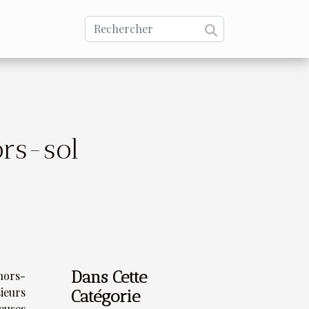
ors-sol
Dans Cette
hors-
ieurs
Catégorie
euses