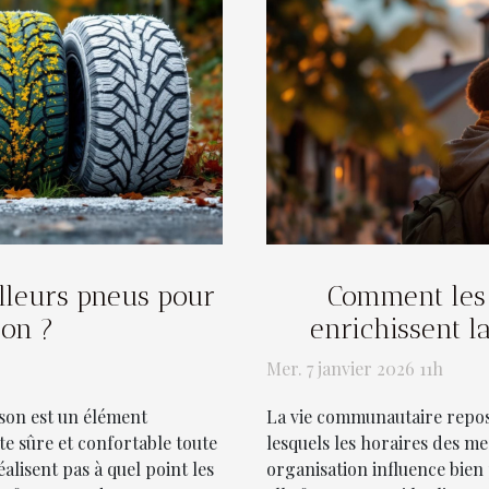
lleurs pneus pour
Comment les 
son ?
enrichissent l
Mer. 7 janvier 2026 11h
son est un élément
La vie communautaire repos
e sûre et confortable toute
lesquels les horaires des m
lisent pas à quel point les
organisation influence bien 