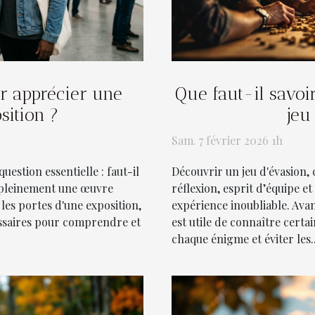
ur apprécier une
Que faut-il savoi
sition ?
jeu
Sam. 7 février 2026 1h
question essentielle : faut-il
Découvrir un jeu d'évasion,
 pleinement une œuvre
réflexion, esprit d’équipe e
les portes d'une exposition,
expérience inoubliable. Avan
essaires pour comprendre et
est utile de connaître certa
chaque énigme et éviter les..