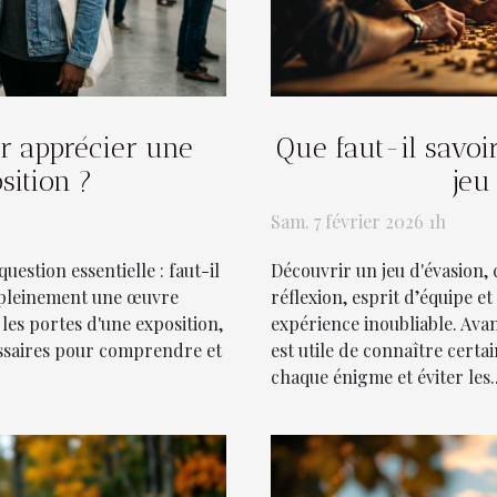
ur apprécier une
Que faut-il savoi
sition ?
jeu
Sam. 7 février 2026 1h
question essentielle : faut-il
Découvrir un jeu d'évasion,
 pleinement une œuvre
réflexion, esprit d’équipe e
les portes d'une exposition,
expérience inoubliable. Avan
essaires pour comprendre et
est utile de connaître certa
chaque énigme et éviter les..