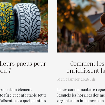
lleurs pneus pour
Comment les 
son ?
enrichissent l
Mer. 7 janvier 2026 11h
son est un élément
La vie communautaire repos
e sûre et confortable toute
lesquels les horaires des m
lisent pas à quel point les
organisation influence bien 