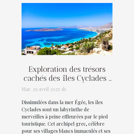
Exploration des trésors
cachés des îles Cyclades :
conseils et activités
Mar. 29 avril 2025 1h
Dissimulées dans la mer Égée, les îles
Cyclades sont un labyrinthe de
merveilles à peine effleurées par le pied
touristique. Cet archipel grec, célèbre
pour ses villages blancs immaculés et ses