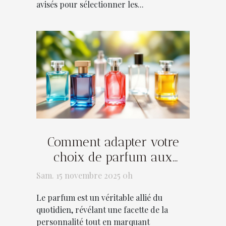
avisés pour sélectionner les...
Comment adapter votre
choix de parfum aux
différentes occasions ?
Sam. 15 novembre 2025 0h
Le parfum est un véritable allié du
quotidien, révélant une facette de la
personnalité tout en marquant