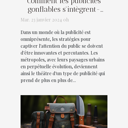
Comment les publicités
gonflables s'intègrent-
elles dans le paysage
Mar. 23 janvier 2024 0h
urbain ?
Dans un monde où la publicité est
omniprésente, les stratégies pour
captiver l'attention du public se doivent
d'être innovantes et percutantes. Les
métropoles, avec leurs paysages urbains
en perpétuelle évolution, deviennent
ainsi le théâtre d'un type de publicité qui
prend de plus en plus de...