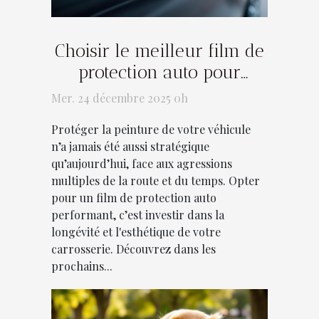
Choisir le meilleur film de
protection auto pour
préserver la peinture de
Mer. 24 décembre 2025 0h
votre véhicule
Protéger la peinture de votre véhicule
n’a jamais été aussi stratégique
qu’aujourd’hui, face aux agressions
multiples de la route et du temps. Opter
pour un film de protection auto
performant, c’est investir dans la
longévité et l'esthétique de votre
carrosserie. Découvrez dans les
prochains...