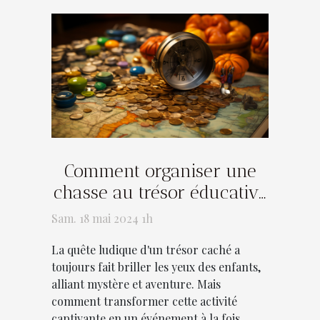
Comment organiser une
chasse au trésor éducative
pour enfants sans se
Sam. 18 mai 2024 1h
ruiner
La quête ludique d'un trésor caché a
toujours fait briller les yeux des enfants,
alliant mystère et aventure. Mais
comment transformer cette activité
captivante en un événement à la fois