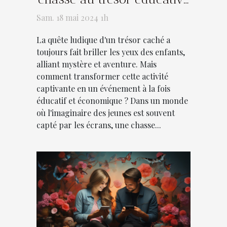
pour enfants sans se
Sam. 18 mai 2024 1h
ruiner
La quête ludique d'un trésor caché a
toujours fait briller les yeux des enfants,
alliant mystère et aventure. Mais
comment transformer cette activité
captivante en un événement à la fois
éducatif et économique ? Dans un monde
où l'imaginaire des jeunes est souvent
capté par les écrans, une chasse...