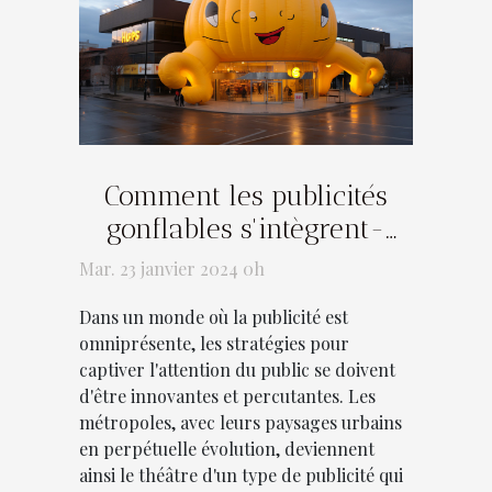
Comment les publicités
gonflables s'intègrent-
elles dans le paysage
Mar. 23 janvier 2024 0h
urbain ?
Dans un monde où la publicité est
omniprésente, les stratégies pour
captiver l'attention du public se doivent
d'être innovantes et percutantes. Les
métropoles, avec leurs paysages urbains
en perpétuelle évolution, deviennent
ainsi le théâtre d'un type de publicité qui