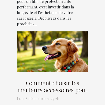
pour un film de protection auto
performant, c’est investir dans la
longévité et l'esthétique de votre
carrosserie. Découvrez dans les
prochains...
Comment choisir les
meilleurs accessoires pour
votre compagnon à quatre
Lun. 8 décembre 2025 2h
pattes ?