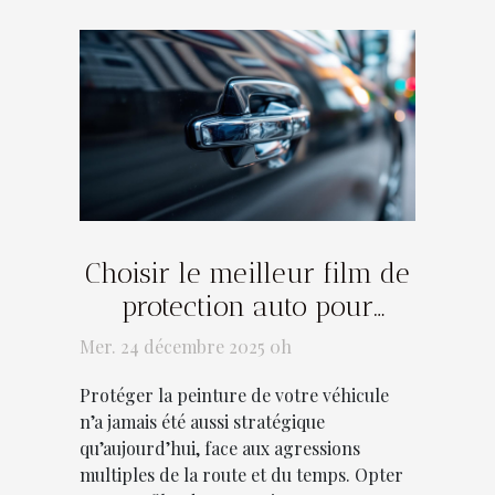
Choisir le meilleur film de
protection auto pour
préserver la peinture de
Mer. 24 décembre 2025 0h
votre véhicule
Protéger la peinture de votre véhicule
n’a jamais été aussi stratégique
qu’aujourd’hui, face aux agressions
multiples de la route et du temps. Opter