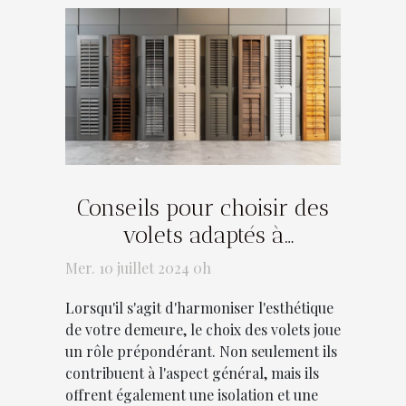
Conseils pour choisir des
volets adaptés à
l'architecture de votre
Mer. 10 juillet 2024 0h
maison
Lorsqu'il s'agit d'harmoniser l'esthétique
de votre demeure, le choix des volets joue
un rôle prépondérant. Non seulement ils
contribuent à l'aspect général, mais ils
offrent également une isolation et une