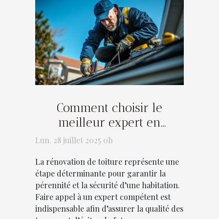
Comment choisir le
meilleur expert en
rénovation de toiture ?
Lun. 28 juillet 2025 0h
La rénovation de toiture représente une
étape déterminante pour garantir la
pérennité et la sécurité d’une habitation.
Faire appel à un expert compétent est
indispensable afin d’assurer la qualité des