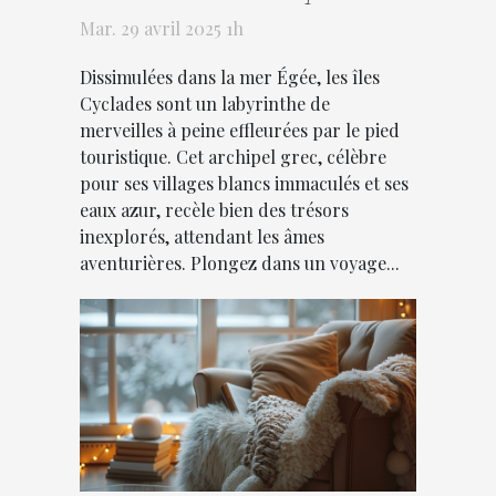
conseils et activités
Mar. 29 avril 2025 1h
Dissimulées dans la mer Égée, les îles
Cyclades sont un labyrinthe de
merveilles à peine effleurées par le pied
touristique. Cet archipel grec, célèbre
pour ses villages blancs immaculés et ses
eaux azur, recèle bien des trésors
inexplorés, attendant les âmes
aventurières. Plongez dans un voyage...