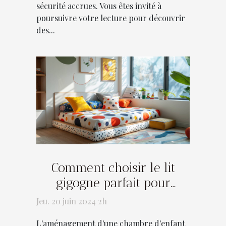
sécurité accrues. Vous êtes invité à
poursuivre votre lecture pour découvrir
des...
Comment choisir le lit
gigogne parfait pour
optimiser l'espace dans
Jeu. 20 juin 2024 2h
une chambre d'enfant
L'aménagement d'une chambre d'enfant