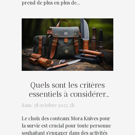
prend de plus en plus de...
Quels sont les critères
essentiels à considérer
pour bien choisir vos
Sam. 28 octobre 2023 2h
couteaux Mora Knives
Le choix des couteaux Mora Knives pour
pour la survie ?
la survie est crucial pour toute personne
souhaitant s'engager dans des activités