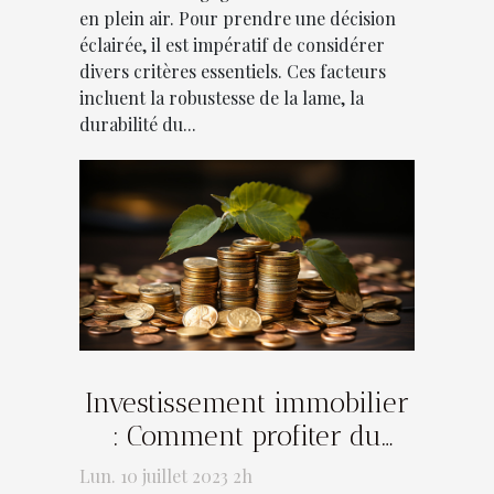
en plein air. Pour prendre une décision
éclairée, il est impératif de considérer
divers critères essentiels. Ces facteurs
incluent la robustesse de la lame, la
durabilité du...
Investissement immobilier
: Comment profiter du
statut LMNP pour votre
Lun. 10 juillet 2023 2h