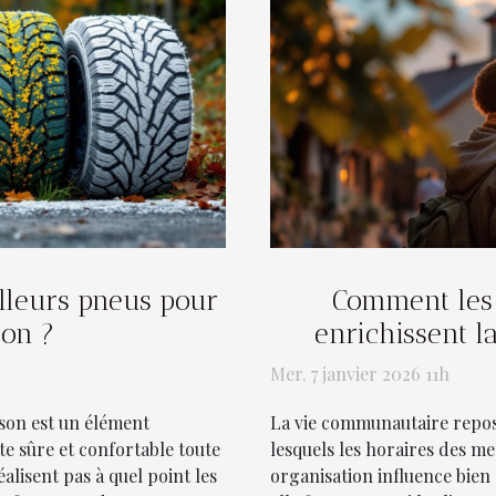
lleurs pneus pour
Comment les 
son ?
enrichissent l
Mer. 7 janvier 2026 11h
son est un élément
La vie communautaire repos
e sûre et confortable toute
lesquels les horaires des m
lisent pas à quel point les
organisation influence bien 