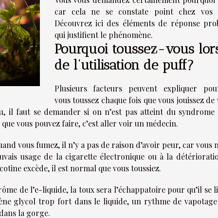
car cela ne se constate point chez vos 
Découvrez ici des éléments de réponse pro
qui justifient le phénomène.
Pourquoi toussez-vous lor
de l’utilisation de puff?
Plusieurs facteurs peuvent expliquer pou
vous toussez chaque fois que vous jouissez de
u, il faut se demander si on n’est pas atteint du syndrome 
x que vous pouvez faire, c’est aller voir un médecin.
uand vous fumez, il n’y a pas de raison d’avoir peur, car vous 
vais usage de la cigarette électronique ou à la détériorati
icotine excède, il est normal que vous toussiez.
e de l’e-liquide, la toux sera l’échappatoire pour qu’il se l
ne glycol trop fort dans le liquide, un rythme de vapotage
 dans la gorge.