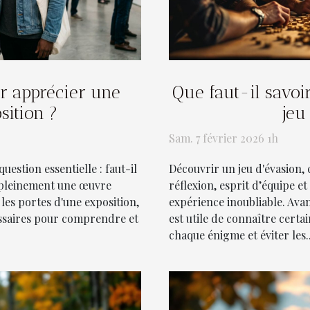
ur apprécier une
Que faut-il savoi
sition ?
jeu
Sam. 7 février 2026 1h
question essentielle : faut-il
Découvrir un jeu d'évasion,
 pleinement une œuvre
réflexion, esprit d’équipe e
les portes d'une exposition,
expérience inoubliable. Avan
essaires pour comprendre et
est utile de connaître certa
chaque énigme et éviter les..