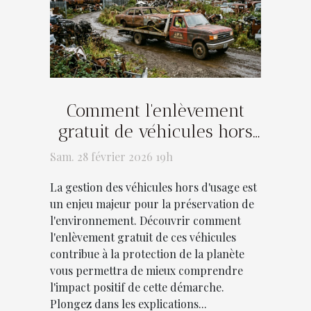
Comment l'enlèvement
gratuit de véhicules hors
d'usage protège-t-il
Sam. 28 février 2026 19h
l'environnement ?
La gestion des véhicules hors d'usage est
un enjeu majeur pour la préservation de
l'environnement. Découvrir comment
l'enlèvement gratuit de ces véhicules
contribue à la protection de la planète
vous permettra de mieux comprendre
l'impact positif de cette démarche.
Plongez dans les explications...