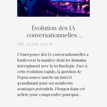
Évolution des IA
conversationnelles :
Avantages de l'open source
Dim. 24 août 2025 1h
?
L’émergence des IA conversationnelles a
bouleversé la manière dont les humains
interagissent avec la technologie. Face à
cette évolution rapide, la question de
l’open source suscite un intérêt
grandissant pour ses nombreux
avantages potentiels. Plongez dans cet
article pour comprendre pourquoi...