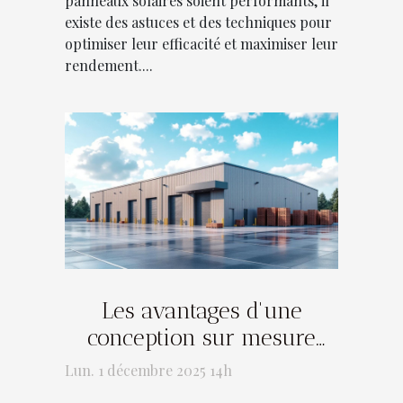
panneaux solaires soient performants, il
existe des astuces et des techniques pour
optimiser leur efficacité et maximiser leur
rendement....
Les avantages d'une
conception sur mesure
pour les centres de
Lun. 1 décembre 2025 14h
stockage