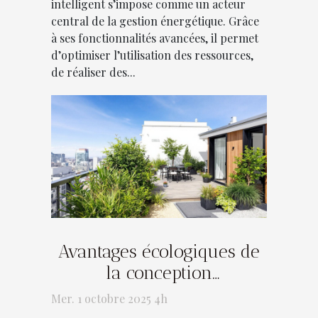
intelligent s’impose comme un acteur
central de la gestion énergétique. Grâce
à ses fonctionnalités avancées, il permet
d’optimiser l’utilisation des ressources,
de réaliser des...
Avantages écologiques de
la conception
professionnelle de balcons
Mer. 1 octobre 2025 4h