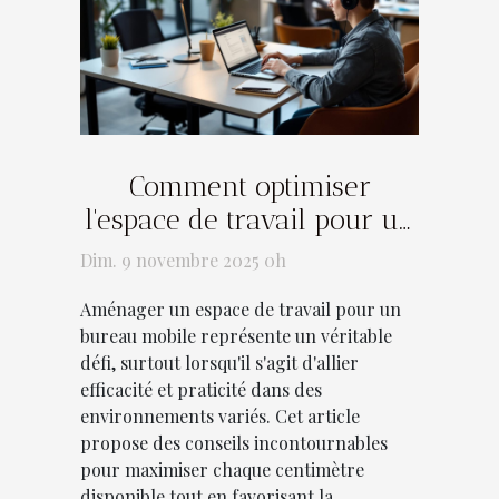
Comment optimiser
l'espace de travail pour un
bureau mobile ?
Dim. 9 novembre 2025 0h
Aménager un espace de travail pour un
bureau mobile représente un véritable
défi, surtout lorsqu'il s'agit d'allier
efficacité et praticité dans des
environnements variés. Cet article
propose des conseils incontournables
pour maximiser chaque centimètre
disponible tout en favorisant la...