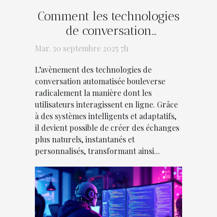
Comment les technologies
de conversation
automatisée transforment-
Mar. 30 septembre 2025 7h
elles l'interaction en ligne
L’avènement des technologies de
?
conversation automatisée bouleverse
radicalement la manière dont les
utilisateurs interagissent en ligne. Grâce
à des systèmes intelligents et adaptatifs,
il devient possible de créer des échanges
plus naturels, instantanés et
personnalisés, transformant ainsi...