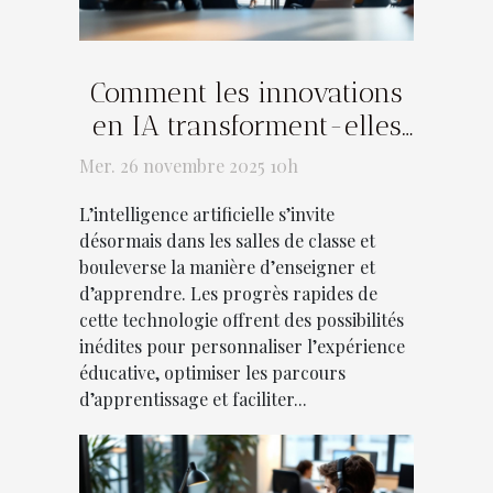
Comment les innovations
en IA transforment-elles
l'industrie éducative ?
Mer. 26 novembre 2025 10h
L’intelligence artificielle s’invite
désormais dans les salles de classe et
bouleverse la manière d’enseigner et
d’apprendre. Les progrès rapides de
cette technologie offrent des possibilités
inédites pour personnaliser l’expérience
éducative, optimiser les parcours
d’apprentissage et faciliter...