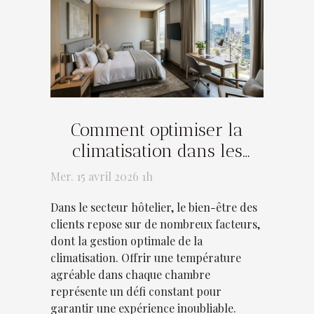
Comment optimiser la
climatisation dans les
hôtels pour le confort des
Mer. 15 avril 2026 1h
clients ?
Dans le secteur hôtelier, le bien-être des
clients repose sur de nombreux facteurs,
dont la gestion optimale de la
climatisation. Offrir une température
agréable dans chaque chambre
représente un défi constant pour
garantir une expérience inoubliable.