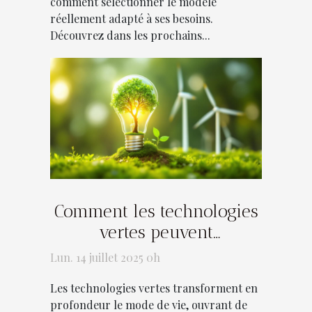
comment sélectionner le modèle
réellement adapté à ses besoins.
Découvrez dans les prochains...
Comment les technologies
vertes peuvent
révolutionner votre
Lun. 14 juillet 2025 0h
quotidien ?
Les technologies vertes transforment en
profondeur le mode de vie, ouvrant de