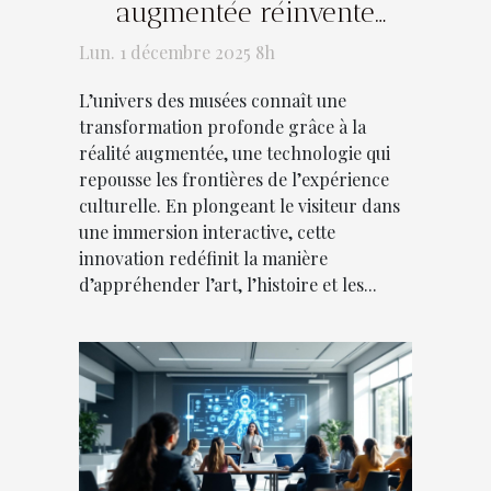
augmentée réinvente
l'expérience des musées ?
Lun. 1 décembre 2025 8h
L’univers des musées connaît une
transformation profonde grâce à la
réalité augmentée, une technologie qui
repousse les frontières de l’expérience
culturelle. En plongeant le visiteur dans
une immersion interactive, cette
innovation redéfinit la manière
d’appréhender l’art, l’histoire et les...